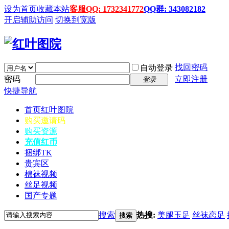
设为首页
收藏本站
客服QQ: 1732341772
QQ群: 343082182
开启辅助访问
切换到宽版
找回密码
自动登录
密码
立即注册
登录
快捷导航
首页
红叶图院
购买邀请码
购买资源
充值红币
捆绑TK
贵宾区
棉袜视频
丝足视频
国产专题
搜索
热搜:
美腿玉足
丝袜恋足
搜索