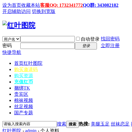
设为首页
收藏本站
客服QQ: 1732341772
QQ群: 343082182
开启辅助访问
切换到宽版
找回密码
自动登录
密码
立即注册
登录
快捷导航
首页
红叶图院
购买邀请码
购买资源
充值红币
捆绑TK
贵宾区
棉袜视频
丝足视频
国产专题
搜索
热搜:
美腿玉足
丝袜恋足
搜索
红叶图院
›
admin
›
个人资料