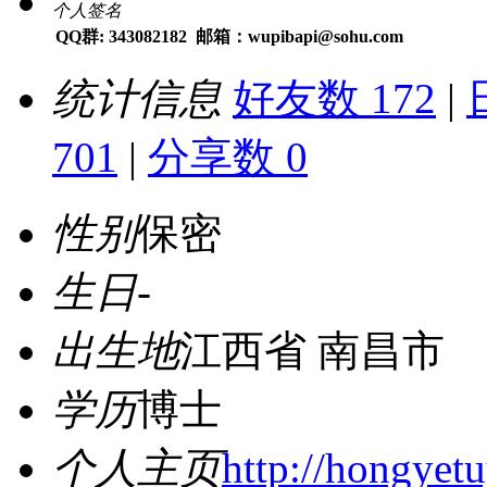
个人签名
QQ群: 343082182 邮箱：wupibapi@sohu.com
统计信息
好友数 172
|
701
|
分享数 0
性别
保密
生日
-
出生地
江西省 南昌市
学历
博士
个人主页
http://hongyet