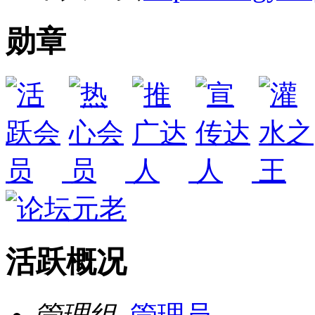
勋章
活跃概况