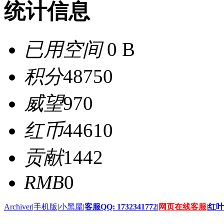
统计信息
已用空间
0 B
积分
48750
威望
970
红币
44610
贡献
1442
RMB
0
Archiver
|
手机版
|
小黑屋
|
客服QQ: 1732341772
|
网页在线客服
|
红叶