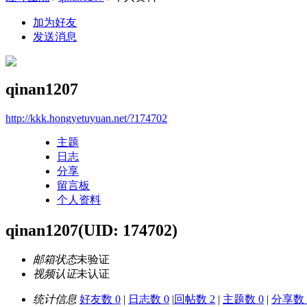
加为好友
发送消息
qinan1207
http://kkk.hongyetuyuan.net/?174702
主题
日志
分享
留言板
个人资料
qinan1207
(UID: 174702)
邮箱状态
未验证
视频认证
未认证
统计信息
好友数 0
|
日志数 0
|
回帖数 2
|
主题数 0
|
分享数 