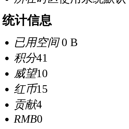
统计信息
已用空间
0 B
积分
41
威望
10
红币
15
贡献
4
RMB
0