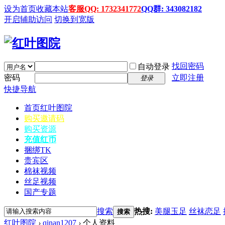
设为首页
收藏本站
客服QQ: 1732341772
QQ群: 343082182
开启辅助访问
切换到宽版
找回密码
自动登录
密码
立即注册
登录
快捷导航
首页
红叶图院
购买邀请码
购买资源
充值红币
捆绑TK
贵宾区
棉袜视频
丝足视频
国产专题
搜索
热搜:
美腿玉足
丝袜恋足
搜索
红叶图院
›
qinan1207
›
个人资料