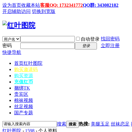
设为首页
收藏本站
客服QQ: 1732341772
QQ群: 343082182
开启辅助访问
切换到宽版
找回密码
自动登录
密码
立即注册
登录
快捷导航
首页
红叶图院
购买邀请码
购买资源
充值红币
捆绑TK
贵宾区
棉袜视频
丝足视频
国产专题
搜索
热搜:
美腿玉足
丝袜恋足
搜索
红叶图院
›
1598
›
个人资料