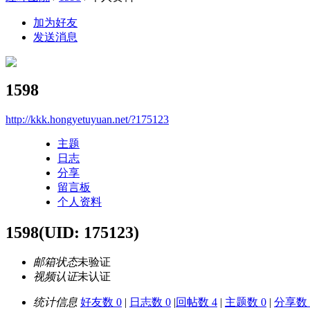
加为好友
发送消息
1598
http://kkk.hongyetuyuan.net/?175123
主题
日志
分享
留言板
个人资料
1598
(UID: 175123)
邮箱状态
未验证
视频认证
未认证
统计信息
好友数 0
|
日志数 0
|
回帖数 4
|
主题数 0
|
分享数 