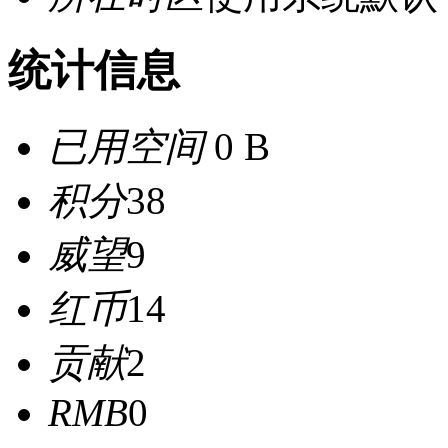
统计信息
已用空间
0 B
积分
38
威望
9
红币
14
贡献
2
RMB
0