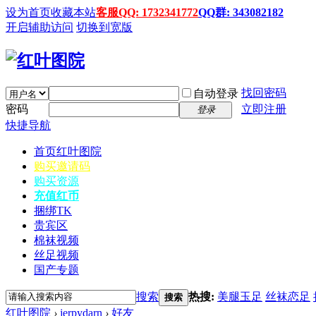
设为首页
收藏本站
客服QQ: 1732341772
QQ群: 343082182
开启辅助访问
切换到宽版
找回密码
自动登录
密码
立即注册
登录
快捷导航
首页
红叶图院
购买邀请码
购买资源
充值红币
捆绑TK
贵宾区
棉袜视频
丝足视频
国产专题
搜索
热搜:
美腿玉足
丝袜恋足
搜索
红叶图院
›
jerpydarn
›
好友