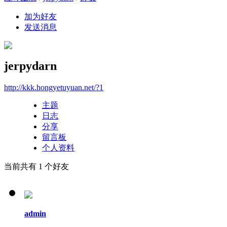
加为好友
发送消息
jerpydarn
http://kkk.hongyetuyuan.net/?1
主题
日志
分享
留言板
个人资料
当前共有
1
个好友
admin