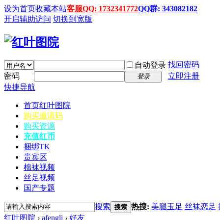
设为首页
收藏本站
客服QQ: 1732341772
QQ群: 343082182
开启辅助访问
切换到宽版
找回密码
自动登录
密码
立即注册
登录
快捷导航
首页
红叶图院
购买邀请码
购买资源
充值红币
捆绑TK
贵宾区
棉袜视频
丝足视频
国产专题
搜索
热搜:
美腿玉足
丝袜恋足
搜索
红叶图院
›
afengli
›
好友