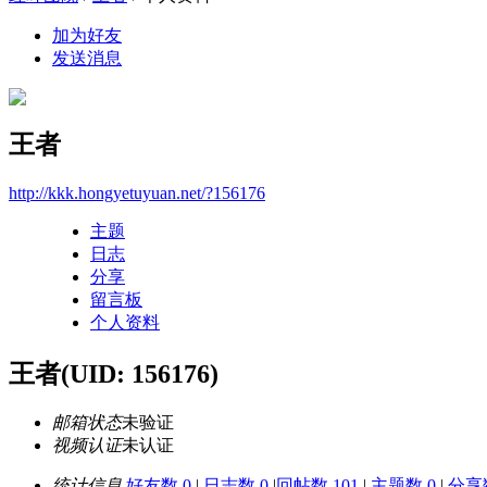
加为好友
发送消息
王者
http://kkk.hongyetuyuan.net/?156176
主题
日志
分享
留言板
个人资料
王者
(UID: 156176)
邮箱状态
未验证
视频认证
未认证
统计信息
好友数 0
|
日志数 0
|
回帖数 101
|
主题数 0
|
分享数