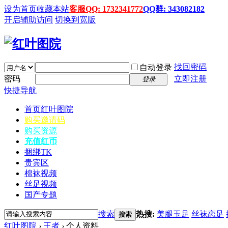
设为首页
收藏本站
客服QQ: 1732341772
QQ群: 343082182
开启辅助访问
切换到宽版
找回密码
自动登录
密码
立即注册
登录
快捷导航
首页
红叶图院
购买邀请码
购买资源
充值红币
捆绑TK
贵宾区
棉袜视频
丝足视频
国产专题
搜索
热搜:
美腿玉足
丝袜恋足
搜索
红叶图院
›
王者
›
个人资料