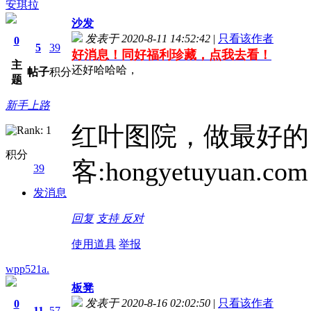
安琪拉
沙发
发表于 2020-8-11 14:52:42
|
只看该作者
0
5
39
好消息！同好福利珍藏，点我去看！
主
还好哈哈哈，
帖子
积分
题
新手上路
红叶图院，做最好的
积分
客:hongyetuyuan.com
39
发消息
回复
支持
反对
使用道具
举报
wpp521a.
板凳
发表于 2020-8-16 02:02:50
|
只看该作者
0
11
57