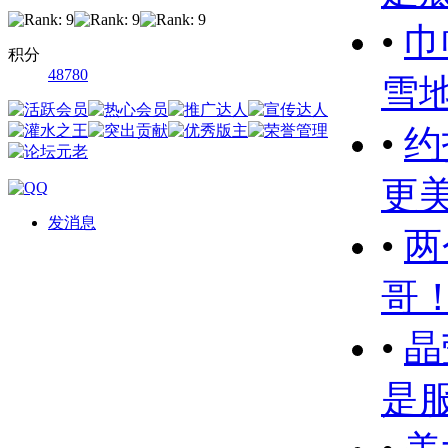
•
巾
积分
48780
雪
•
约
更
发消息
•
两
哥
•
晶
是