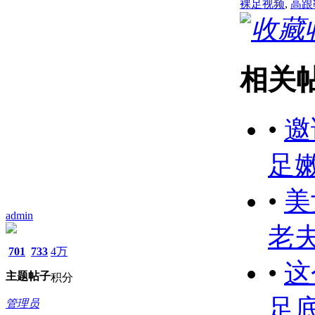
裸足视频
,
高跟
相关
•
邀
足
•
美
admin
老
701
733
4万
•
这
主题
帖子
积分
足
管理员