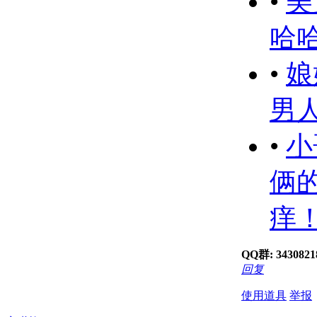
•
美
哈
•
娘
男
•
小
俩
痒！
QQ群: 343082
回复
使用道具
举报