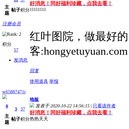
好消息！同好福利珍藏，点我去看！
主
11111111
帖子
积分
题
注册会员
红叶图院，做最好的
积分
客:hongyetuyuan.com
57
发消息
回复
使用道具
举报
w65887471r
地板
发表于 2020-10-22 14:56:15
|
只看该作者
0
3
37
好消息！同好福利珍藏，点我去看！
主
热热天天
帖子
积分
题