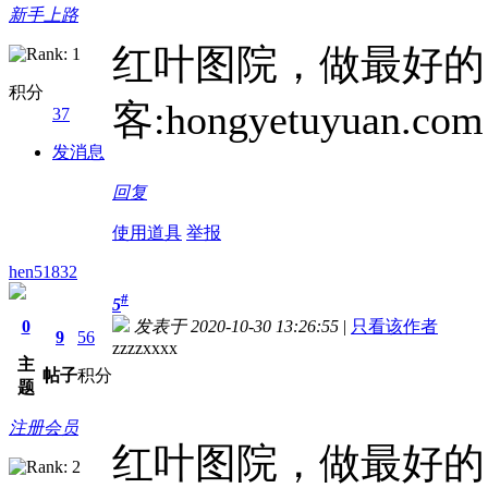
新手上路
红叶图院，做最好的
积分
客:hongyetuyuan.com
37
发消息
回复
使用道具
举报
hen51832
#
5
0
发表于 2020-10-30 13:26:55
|
只看该作者
9
56
zzzzxxxx
主
帖子
积分
题
注册会员
红叶图院，做最好的