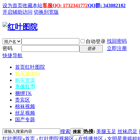
设为首页
收藏本站
客服QQ: 1732341772
QQ群: 343082182
开启辅助访问
切换到宽版
找回密码
自动登录
密码
立即注册
登录
快捷导航
首页
红叶图院
购买邀请码
购买资源
充值红币
捆绑TK
贵宾区
棉袜视频
丝足视频
国产专题
搜索
热搜:
美腿玉足
丝袜恋足
搜索
红叶图院
»
首页
›
红叶图院视频区
›
在线播放区
›
女明星唐嫣姐