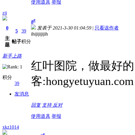
使用道具
举报
zjj
#
8
0
发表于 2021-3-30 01:04:59
|
只看该作者
5
39
ihijijijijih
主
帖子
积分
题
新手上路
红叶图院，做最好的
积分
客:hongyetuyuan.com
39
发消息
回复
支持
反对
使用道具
举报
xkz1014
#