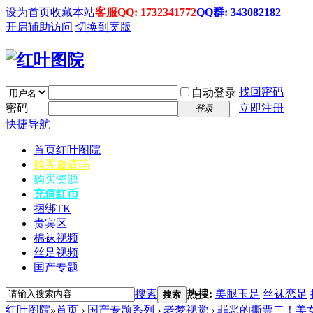
设为首页
收藏本站
客服QQ: 1732341772
QQ群: 343082182
开启辅助访问
切换到宽版
找回密码
自动登录
密码
立即注册
登录
快捷导航
首页
红叶图院
购买邀请码
购买资源
充值红币
捆绑TK
贵宾区
棉袜视频
丝足视频
国产专题
搜索
热搜:
美腿玉足
丝袜恋足
搜索
红叶图院
»
首页
›
国产专题系列
›
老梦视觉
›
罪恶的撕票二！美