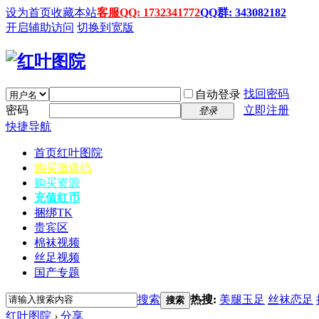
设为首页
收藏本站
客服QQ: 1732341772
QQ群: 343082182
开启辅助访问
切换到宽版
找回密码
自动登录
密码
立即注册
登录
快捷导航
首页
红叶图院
购买邀请码
购买资源
充值红币
捆绑TK
贵宾区
棉袜视频
丝足视频
国产专题
搜索
热搜:
美腿玉足
丝袜恋足
搜索
红叶图院
›
分享