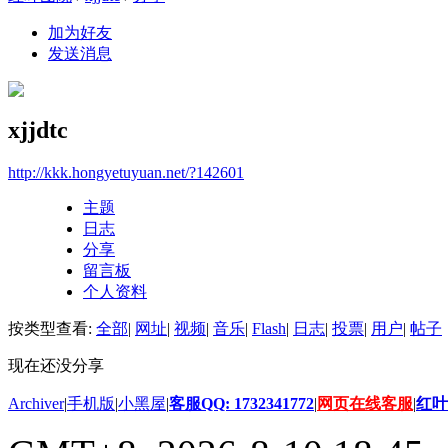
加为好友
发送消息
xjjdtc
http://kkk.hongyetuyuan.net/?142601
主题
日志
分享
留言板
个人资料
按类型查看:
全部
|
网址
|
视频
|
音乐
|
Flash
|
日志
|
投票
|
用户
|
帖子
现在还没分享
Archiver
|
手机版
|
小黑屋
|
客服QQ: 1732341772
|
网页在线客服
|
红叶