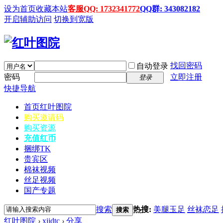
设为首页
收藏本站
客服QQ: 1732341772
QQ群: 343082182
开启辅助访问
切换到宽版
找回密码
自动登录
密码
立即注册
登录
快捷导航
首页
红叶图院
购买邀请码
购买资源
充值红币
捆绑TK
贵宾区
棉袜视频
丝足视频
国产专题
搜索
热搜:
美腿玉足
丝袜恋足
搜索
红叶图院
›
xjjdtc
›
分享