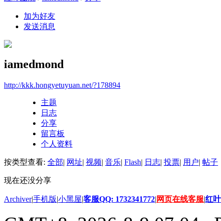
加为好友
发送消息
iamedmond
http://kkk.hongyetuyuan.net/?178894
主题
日志
分享
留言板
个人资料
按类型查看:
全部
|
网址
|
视频
|
音乐
|
Flash
|
日志
|
投票
|
用户
|
帖子
现在还没分享
Archiver
|
手机版
|
小黑屋
|
客服QQ: 1732341772
|
网页在线客服
|
红叶