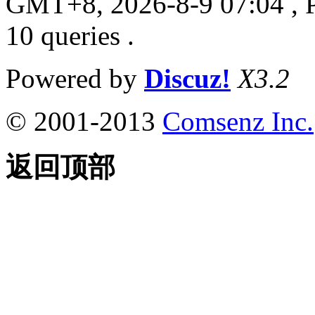
GMT+8, 2026-8-9 07:04
, 
10 queries .
Powered by
Discuz!
X3.2
© 2001-2013
Comsenz Inc.
返回顶部