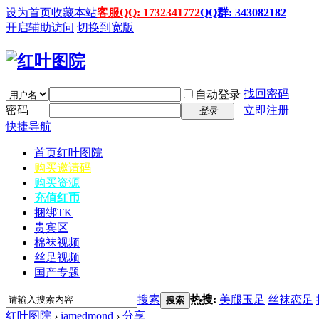
设为首页
收藏本站
客服QQ: 1732341772
QQ群: 343082182
开启辅助访问
切换到宽版
找回密码
自动登录
密码
立即注册
登录
快捷导航
首页
红叶图院
购买邀请码
购买资源
充值红币
捆绑TK
贵宾区
棉袜视频
丝足视频
国产专题
搜索
热搜:
美腿玉足
丝袜恋足
搜索
红叶图院
›
iamedmond
›
分享