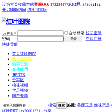
设为首页
收藏本站
客服QQ: 1732341772
QQ群: 343082182
开启辅助访问
切换到宽版
找回密码
自动登录
密码
立即注册
登录
快捷导航
首页
红叶图院
购买邀请码
购买资源
充值红币
捆绑TK
贵宾区
棉袜视频
丝足视频
国产专题
搜索
热搜:
美腿玉足
丝袜恋足
搜索
红叶图院
›
tx20001231
›
分享