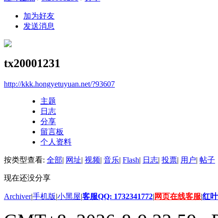
加为好友
发送消息
tx20001231
http://kkk.hongyetuyuan.net/?93607
主题
日志
分享
留言板
个人资料
按类型查看:
全部
|
网址
|
视频
|
音乐
|
Flash
|
日志
|
投票
|
用户
|
帖子
现在还没分享
Archiver
|
手机版
|
小黑屋
|
客服QQ: 1732341772
|
网页在线客服
|
红叶