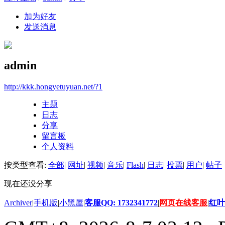
加为好友
发送消息
admin
http://kkk.hongyetuyuan.net/?1
主题
日志
分享
留言板
个人资料
按类型查看:
全部
|
网址
|
视频
|
音乐
|
Flash
|
日志
|
投票
|
用户
|
帖子
现在还没分享
Archiver
|
手机版
|
小黑屋
|
客服QQ: 1732341772
|
网页在线客服
|
红叶