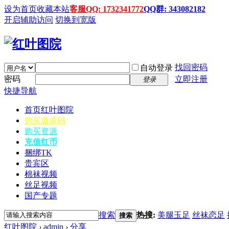
设为首页
收藏本站
客服QQ: 1732341772
QQ群: 343082182
开启辅助访问
切换到宽版
找回密码
自动登录
密码
立即注册
登录
快捷导航
首页
红叶图院
购买邀请码
购买资源
充值红币
捆绑TK
贵宾区
棉袜视频
丝足视频
国产专题
搜索
热搜:
美腿玉足
丝袜恋足
搜索
红叶图院
›
admin
›
分享