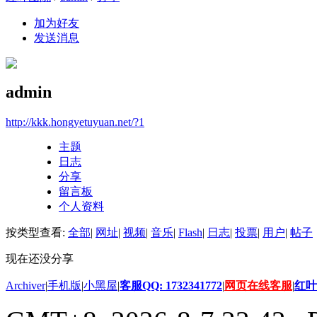
加为好友
发送消息
admin
http://kkk.hongyetuyuan.net/?1
主题
日志
分享
留言板
个人资料
按类型查看:
全部
|
网址
|
视频
|
音乐
|
Flash
|
日志
|
投票
|
用户
|
帖子
现在还没分享
Archiver
|
手机版
|
小黑屋
|
客服QQ: 1732341772
|
网页在线客服
|
红叶