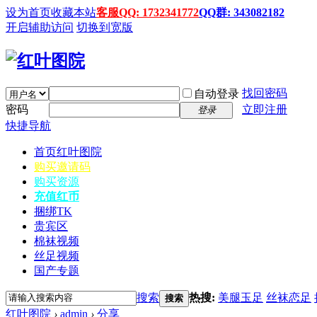
设为首页
收藏本站
客服QQ: 1732341772
QQ群: 343082182
开启辅助访问
切换到宽版
找回密码
自动登录
密码
立即注册
登录
快捷导航
首页
红叶图院
购买邀请码
购买资源
充值红币
捆绑TK
贵宾区
棉袜视频
丝足视频
国产专题
搜索
热搜:
美腿玉足
丝袜恋足
搜索
红叶图院
›
admin
›
分享